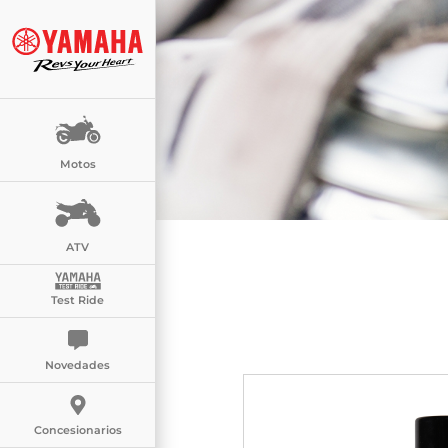
Motos
ATV
Test Ride
Novedades
Concesionarios