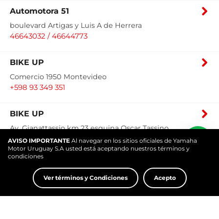
Automotora 51
boulevard Artigas y Luis A de Herrera
46643032 / 46644773
BIKE UP
Comercio 1950 Montevideo
+598 93 349 351
BIKE UP
Av. Gianattassio km 23 esquina Oscar Tassino
Canelones
AVISO IMPORTANTE
Al navegar en los sitios oficiales de Yamaha
Motor Uruguay S.A usted está aceptando nuestros términos y
26956999
condiciones
CASA RODRIGUEZ
Ver términos y Condiciones
Acepto
Brasil 799 Salto
47334008