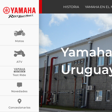
HISTORIA
YAMAHA EN EL
Motos
Yamaha
ATV
Urugua
Test Ride
Novedades
Concesionarios