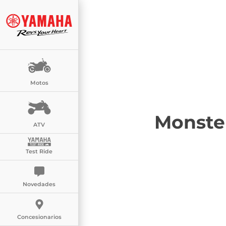
Motos
Monste
ATV
Test Ride
Novedades
Concesionarios