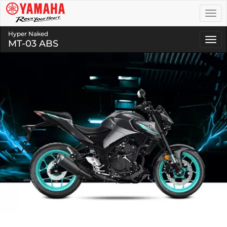
Togg
navi
Hyper Naked
Togg
MT-03 ABS
navi